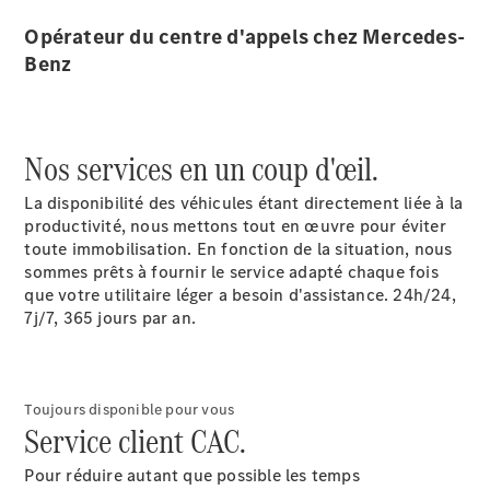
Solutions
Opérateur du centre d'appels chez Mercedes-
de mobilité
Commande
Benz
intelligente
du véhicule
Garantie &
pièces
Nos services en un coup d'œil.
d’origine
Mercedes-
La disponibilité des véhicules étant directement liée à la
Benz
productivité, nous mettons tout en œuvre pour éviter
QualityService
toute immobilisation. En fonction de la situation, nous
Services
sommes prêts à fournir le service adapté chaque fois
connectés
que votre utilitaire léger a besoin d'assistance. 24h/24,
7j/7, 365 jours par an.
Prendre
rendez-
vous à
Toujours disponible pour vous
l'atelier
Service client CAC.
Pour réduire autant que possible les temps