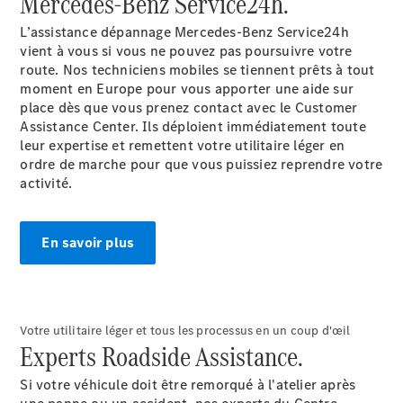
Mercedes-Benz Service24h.
de contact
Prendre
L’assistance dépannage Mercedes-Benz Service24h
rendez-
vient à vous si vous ne pouvez pas poursuivre votre
vous à
route. Nos techniciens mobiles se tiennent prêts à tout
l'atelier
moment en Europe pour vous apporter une aide sur
place dès que vous prenez contact avec le Customer
Assistance Center. Ils déploient immédiatement toute
leur expertise et remettent votre utilitaire léger en
ordre de marche pour que vous puissiez reprendre votre
activité.
En savoir plus
Prestataire /
Protection des
Votre utilitaire léger et tous les processus en un coup d'œil
données
Experts Roadside Assistance.
Si votre véhicule doit être remorqué à l'atelier après