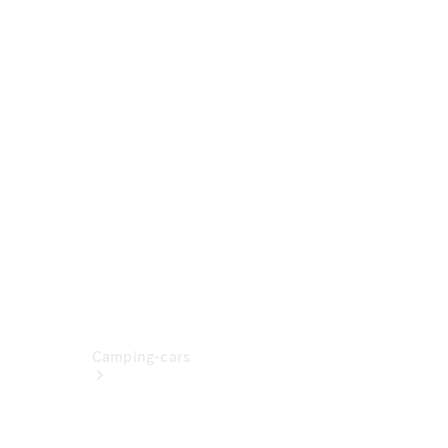
Formulaire
de contact
Prendre
rendez-
vous à
l'atelier
Camping-cars