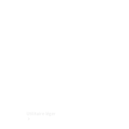
Découvrir
maintenant
Interlocuteur
Sites et
horaires
Utilitaire léger