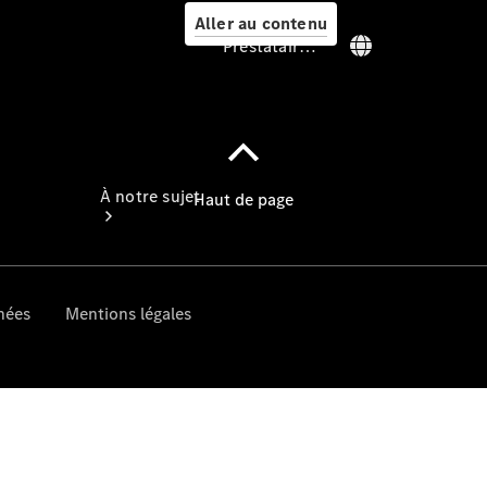
Aller au contenu
Prestataire / Protection des données
Prestataire /
Protection des
données
À notre sujet
Sites et
horaires
Interlocuteur
L'entreprise