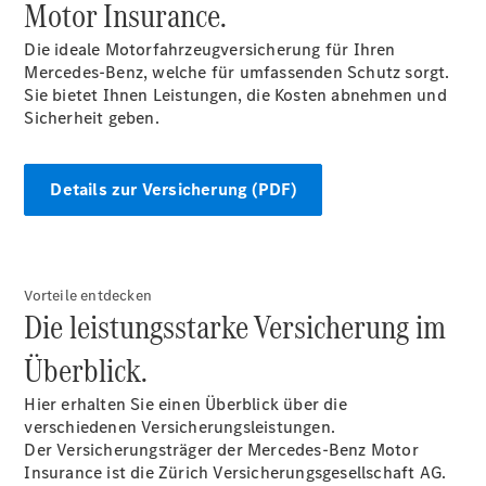
Motor Insurance.
Mobilitätslösungen
Intelligente
Die ideale Motorfahrzeugversicherung für Ihren
Fahrzeugsteuerung
Mercedes-Benz, welche für umfassenden Schutz sorgt.
Garantie
Sie bietet Ihnen Leistungen, die Kosten abnehmen und
und
Sicherheit geben.
Original-
Teile
Mercedes-
Details zur Versicherung (PDF)
Benz
QualityService
Digitale
Extras
Vorteile entdecken
Die leistungsstarke Versicherung im
Servicetermin
buchen
Überblick.
Hier erhalten Sie einen Überblick über die
verschiedenen Versicherungsleistungen.
Der Versicherungsträger der Mercedes-Benz Motor
Insurance ist die Zürich Versicherungsgesellschaft AG.