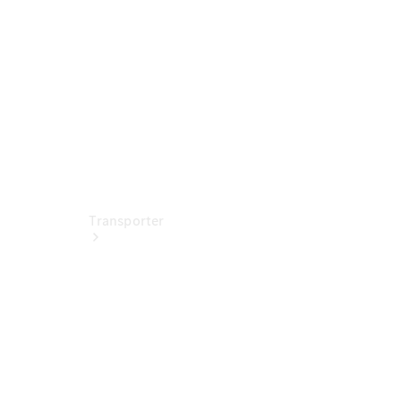
Standorte &
Öffnungszeiten
Transporter
Jetzt
entdecken