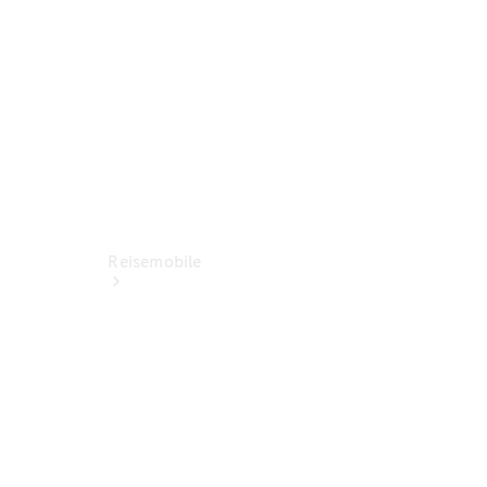
Servicetermin
buchen
Reisemobile
Jetzt
entdecken
Ansprechpartner