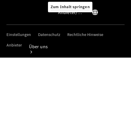
Zum Inhalt springen
Anbieter/Datenschutz
Anbieter/Datenschutz
Über uns
Standorte &
Öffnungszeiten
Ansprechpartner
Unternehmen
Kontaktformular