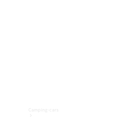
Formulaire
de contact
Prendre
rendez-
vous à
l'atelier
Camping-cars