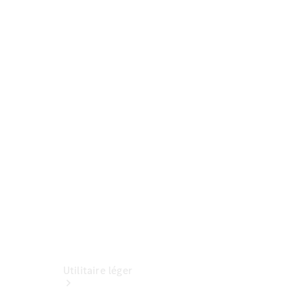
Découvrir
maintenant
Interlocuteur
Sites et
horaires
Utilitaire léger