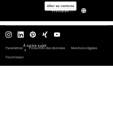
Aller au contenu
Prestataire / Protection des données
Prestataire /
Protection des
données
À notre sujet
Sites et
horaires
Interlocuteur
L'entreprise